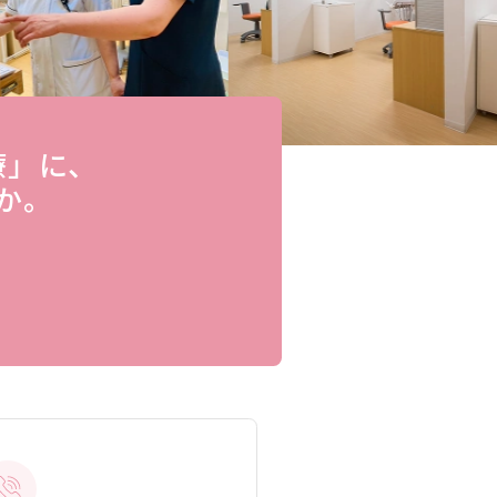
療」に、
か。