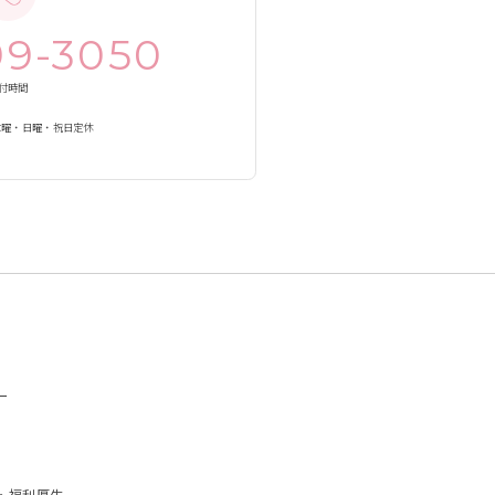
99-3050
付時間
0 ／木曜・日曜・祝日定休
ー
・福利厚生