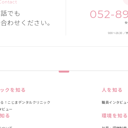
 Contact
052-8
電話でも
い合わせください。
受
9:00～18:3
ックを知る
人を知る
かる！こじまデンタルクリニック
職員インタビュ
タビュー
知る
環境を知る
について
社風・評価制度