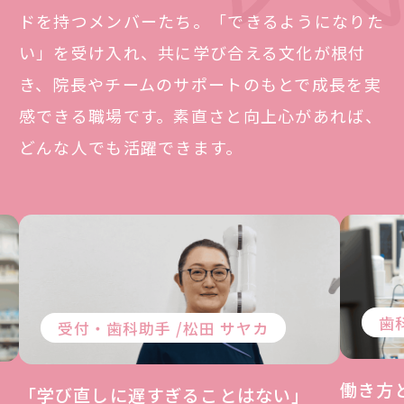
ドを持つメンバーたち。「できるようになりた
い」を受け入れ、共に学び合える文化が根付
き、院長やチームのサポートのもとで成長を実
感できる職場です。素直さと向上心があれば、
どんな人でも活躍できます。
歯
受付・歯科助手 /
松田 サヤカ
働き方
「学び直しに遅すぎることはない」